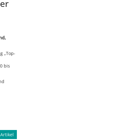
ber
nd,
g „Top-
0 bis
nd
Artikel