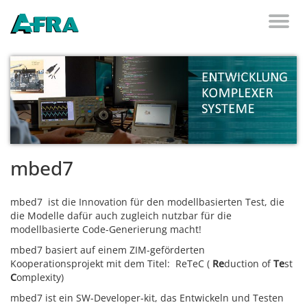
Weiter zum Inhalt
Toggl
naviga
mbed7
mbed7 ist die Innovation für den modellbasierten Test, die
die Modelle dafür auch zugleich nutzbar für die
modellbasierte Code-Generierung macht!
mbed7 basiert auf einem ZIM-geförderten
Kooperationsprojekt mit dem Titel: ReTeC (
Re
duction of
Te
st
C
omplexity)
mbed7 ist ein SW-Developer-kit, das Entwickeln und Testen