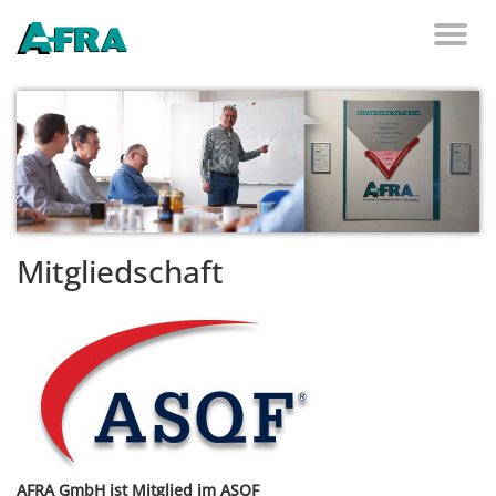
Weiter zum Inhalt
Toggl
naviga
Mitgliedschaft
AFRA GmbH ist Mitglied im ASQF