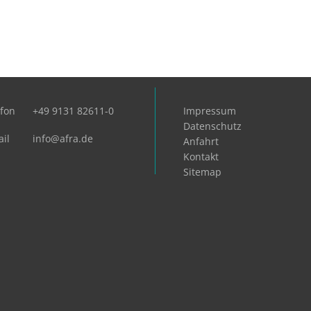
efon
+49 9131 82611-0
Impressum
Datenschutz
il
info@afra.de
Anfahrt
Kontakt
Sitemap