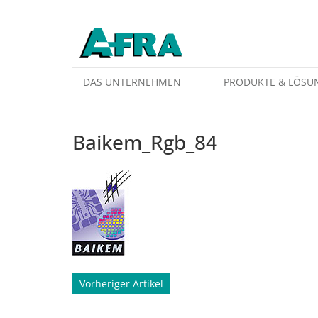
Weiter zum Inhalt
DAS UNTERNEHMEN
PRODUKTE & LÖSU
Baikem_Rgb_84
Beitragsnavigation
Vorheriger Artikel