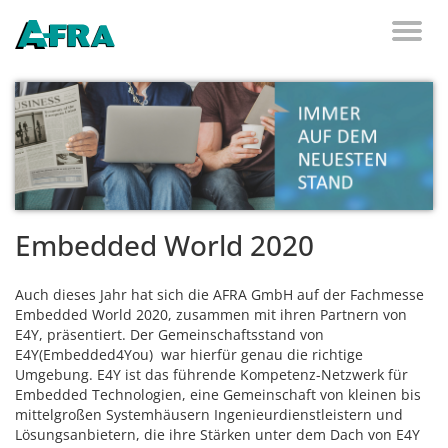
Weiter zum Inhalt
Toggl
naviga
Embedded World 2020
Auch dieses Jahr hat sich die AFRA GmbH auf der Fachmesse
Embedded World 2020, zusammen mit ihren Partnern von
E4Y, präsentiert. Der Gemeinschaftsstand von
E4Y(Embedded4You) war hierfür genau die richtige
Umgebung. E4Y ist das
führende Kompetenz-Netzwerk für
Embedded Technologien,
eine Gemeinschaft von kleinen bis
mittelgroßen Systemhäusern Ingenieurdienstleistern und
Lösungsanbietern, die ihre Stärken unter dem Dach von E4Y