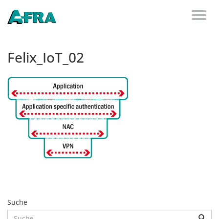
Weiter zum Inhalt
Toggl
naviga
Felix_IoT_02
Suche