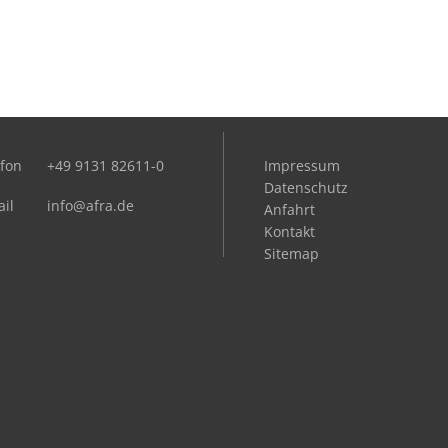
efon
+49 9131 82611-0
Impressum
Datenschutz
il
info@afra.de
Anfahrt
Kontakt
Sitemap